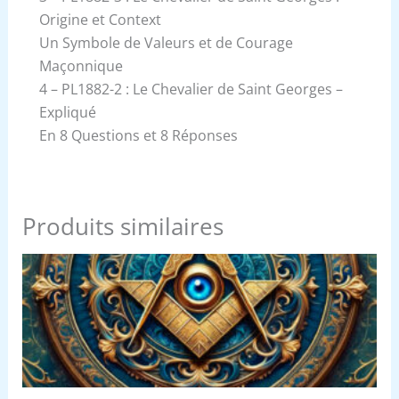
Origine et Context
Un Symbole de Valeurs et de Courage
Maçonnique
4 – PL1882-2 : Le Chevalier de Saint Georges –
Expliqué
En 8 Questions et 8 Réponses
Produits similaires