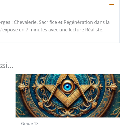
orges : Chevalerie, Sacrifice et Régénération dans la
s’expose en 7 minutes avec une lecture Réaliste.
ssi…
Grade 18