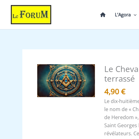
Aller
au
L’Agora
contenu
Le Cheval
quantité
de
terrassé
Le
4,90
€
Chevalier
de
Le dix-huitièm
Saint
le nom de « Ch
Georges
de Heredom », 
et
Saint Georges l
le
révélateurs. C