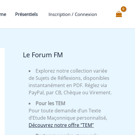
Chevalier
de
mme
Présentiels
Inscription / Connexion
Saint
Georges
et
le
dragon
Le Forum FM
terrassé
Explorez notre collection variée
de Sujets de Réflexions, disponibles
instantanément en PDF. Réglez via
PayPal, par CB, Chèque ou Virement.
Pour les TEM
Pour toute demande d’un Texte
d’Etude Maçonnique personnalisé,
Découvrez notre offre "TEM"