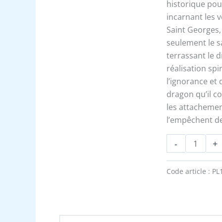
dragon
historique pou
terrassé
incarnant les v
Saint Georges,
seulement le s
terrassant le d
réalisation spi
l’ignorance et 
dragon qu’il c
les attachemen
l’empêchent de 
-
+
Code article :
PL