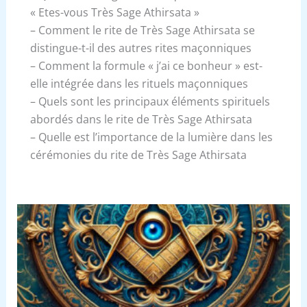
« Etes-vous Très Sage Athirsata »
– Comment le rite de Très Sage Athirsata se
distingue-t-il des autres rites maçonniques
– Comment la formule « j’ai ce bonheur » est-
elle intégrée dans les rituels maçonniques
– Quels sont les principaux éléments spirituels
abordés dans le rite de Très Sage Athirsata
– Quelle est l’importance de la lumière dans les
cérémonies du rite de Très Sage Athirsata