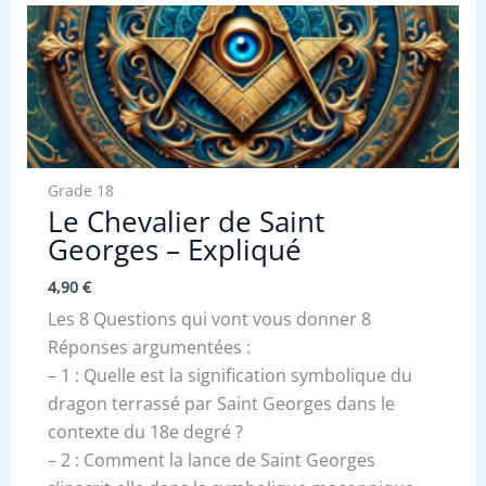
Grade 18
Le Chevalier de Saint
Georges – Expliqué
4,90
€
Les 8 Questions qui vont vous donner 8
Réponses argumentées :
– 1 : Quelle est la signification symbolique du
dragon terrassé par Saint Georges dans le
contexte du 18e degré ?
– 2 : Comment la lance de Saint Georges