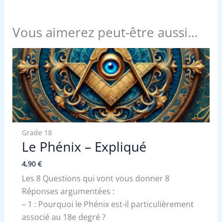
Vous aimerez peut-être aussi…
Grade 18
Le Phénix – Expliqué
4,90
€
Les 8 Questions qui vont vous donner 8
Réponses argumentées :
– 1 : Pourquoi le Phénix est-il particulièrement
associé au 18e degré ?