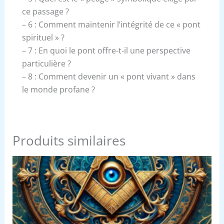
ce passage ?
– 6 : Comment maintenir l’intégrité de ce « pont
spirituel » ?
– 7 : En quoi le pont offre-t-il une perspective
particulière ?
– 8 : Comment devenir un « pont vivant » dans
le monde profane ?
Produits similaires