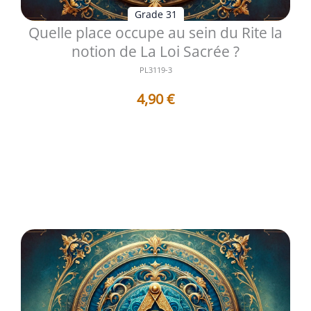
Grade 31
Quelle place occupe au sein du Rite la
notion de La Loi Sacrée ?
PL3119-3
4,90
€
Le 31e degré du Rite Écossais Ancien et Accepté occupe
une place singulière dans...
Voir les détails