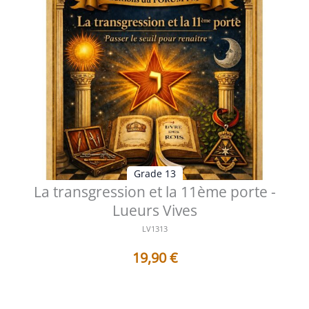
Grade 13
La transgression et la 11ème porte -
Lueurs Vives
LV1313
19,90
€