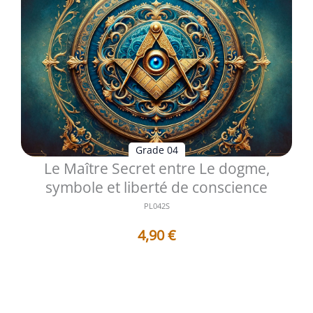
Grade 04
Le Maître Secret entre Le dogme,
symbole et liberté de conscience
PL042S
4,90
€
Le quatrième degré du Rite Écossais Ancien et Accepté
ouvre la série des hauts g...