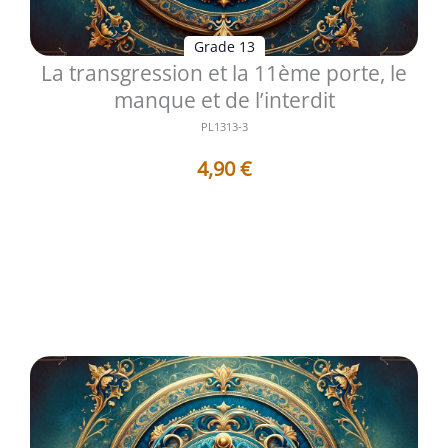
Grade 13
La transgression et la 11ème porte, le
manque et de l’interdit
PL1313-3
4,90
€
Le treizième degré du Rite Écossais Ancien et Accepté
ouvre un espace de méditat...
Voir les détails