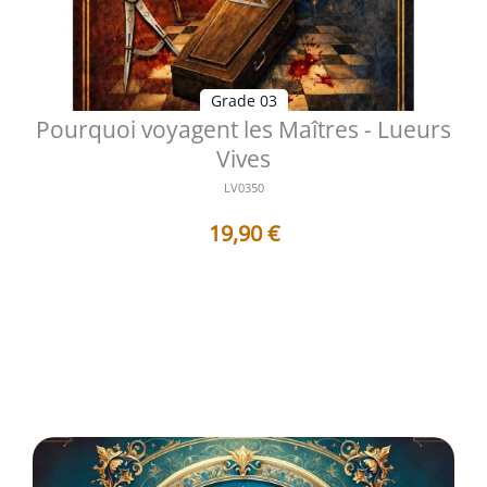
Grade 03
Pourquoi voyagent les Maîtres - Lueurs
Vives
LV0350
19,90
€
Table des matières Préface L’appel du chemin intérieur
Réflexions sur la marc...
Voir les détails