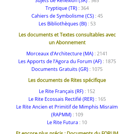
Sujets de Réflexion (SR)
: 565
Tryptique (TR)
: 364
Cahiers de Symbolisme (CS)
: 45
Les Bibliothèques (BI)
: 53
Les documents et Textes consultables avec
un Abonnement
Morceaux d’Architecture (MA)
: 2141
Les Apports de l’Agora du Forum (AF)
: 1875
Documents Gratuits (GR)
: 1075
Les documents de Rites spécifique
Le Rite Français (RF)
: 152
Le Rite Ecossais Rectifié (RER)
: 165
Le Rite Ancien et Primitif de Mimphis Misraïm
(RAPMM)
: 109
Le Rite Futura
: 10
Et encore plus précis : Documents du FORUM