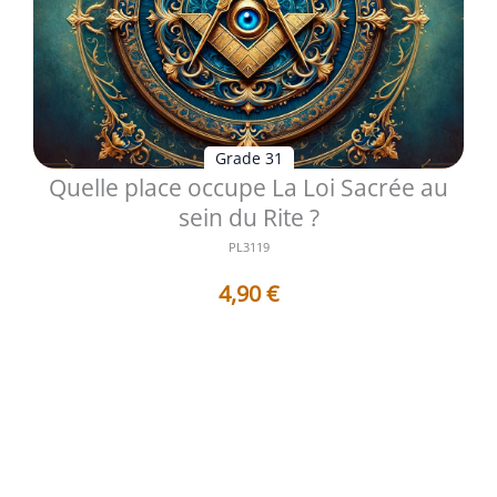
Grade 31
Quelle place occupe La Loi Sacrée au
sein du Rite ?
PL3119
4,90
€
Le 31ème degré du Rite Écossais Ancien et Accepté, dit
« Grand Inquisiteur Comma...
Voir les détails