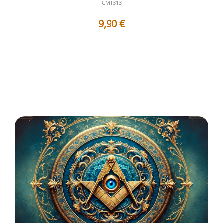
CM1313
9,90
€
Titres des Travaux contenus dans ce Corpus : 1 - AF1313
: La transgression et l...
Voir les détails