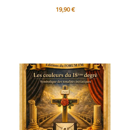
19,90
€
Table des matières Préface Le voile d’Isis et la lumière
du discernement intér...
Voir les détails