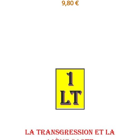
9,80
€
Table des matières Avertissement Planche - Historique
et Symbolique La tran...
Voir les détails