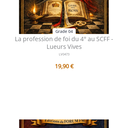
Grade 04
La profession de foi du 4° au SCFF -
Lueurs Vives
LV0473
19,90
€
Table des matières Préface L'engagement intérieur
comme fondement d'une fidéli...
Voir les détails