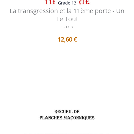
Grade 13
La transgression et la 11ème porte - Un
Le Tout
SR1313
12,60
€
Table des matières des documents contenus dans ce
Sujet de Réflexion : 1 - AF13...
Voir les détails