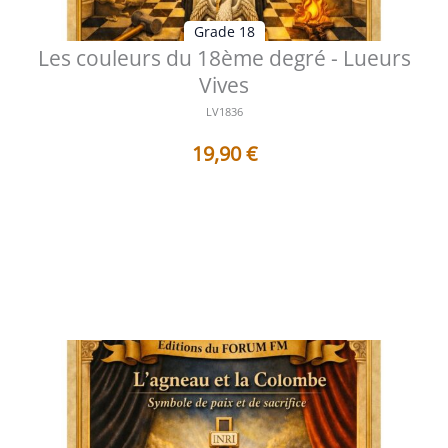
Grade 18
Les couleurs du 18ème degré - Lueurs
Vives
LV1836
19,90
€
Table des matières Préface La lumière intérieure
derrière les nuances symboliq...
Voir les détails